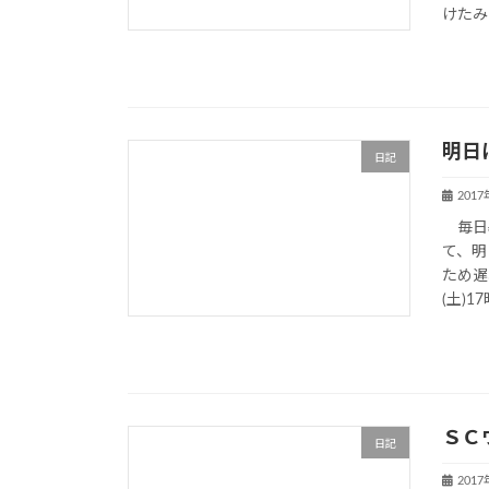
けたみ
明日
日記
201
毎日暑
て、明
ため遅
(土)1
ＳＣ
日記
201