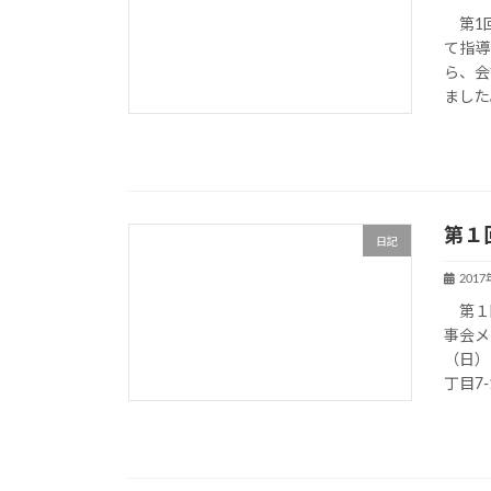
第1回
て指導
ら、会
ました。
第１
日記
201
第１回
事会メ
（日）
丁目7