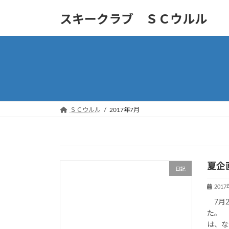
コ
ナ
スキークラブ ＳＣウルル
ン
ビ
テ
ゲ
ン
ー
ツ
シ
へ
ョ
ス
ン
キ
に
ッ
移
ＳＣウルル
2017年7月
プ
動
夏企
日記
201
7月2
た。 
は、な