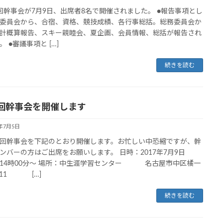
幹事会が7月9日、出席者8名で開催されました。 ●報告事項とし
委員会から、合宿、資格、競技成績、各行事総括。総務委員会か
計概算報告、スキー親睦会、夏企画、会員情報、総括が報告され
 ●審議事項と […]
続きを読む
回幹事会を開催します
7年7月5日
幹事会を下記のとおり開催します。お忙しい中恐縮ですが、幹
ンバーの方はご出席をお願いします。 日時：2017年7月9日
14時00分～ 場所：中生涯学習センター 名古屋市中区橘一
-11 […]
続きを読む